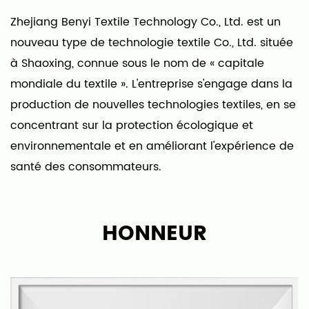
Zhejiang Benyi Textile Technology Co., Ltd. est un
nouveau type de technologie textile Co., Ltd. située
à Shaoxing, connue sous le nom de « capitale
mondiale du textile ». L'entreprise s'engage dans la
production de nouvelles technologies textiles, en se
concentrant sur la protection écologique et
environnementale et en améliorant l'expérience de
santé des consommateurs.
Notre entreprise est spécialisée dans les tapis, les
tissus pour tapis et les produits finis. En combinant
HONNEUR
le fond et la surface, il brise le mode de production
traditionnel caractérisé par des coûts de
production élevés et une faible efficacité dans
l'industrie du tapis, rendant la production de tapis