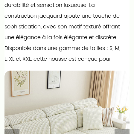
durabilité et sensation luxueuse. La
construction jacquard ajoute une touche de
sophistication, avec son motif texturé offrant
une élégance à la fois élégante et discrète.
Disponible dans une gamme de tailles : S, M,
L, XL et XXL, cette housse est conçue pour
s'adapter à différentes dimensions de
canapé, ce qui en fait un choix polyvalent
pour différentes configurations de salon.
La ceinture hautement élastique sur le dos
assure un ajustement parfait, tandis que la
fonction antidérapante maintient la housse