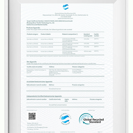
plus simple et plus efficace.
Bene possède ses propres usines de tissage, de
teinture/impression et de traitement de tapis finis,
ce qui nous permet de contrôler toute la chaîne de
production, en conservant une bonne qualité et des
délais de livraison. Avec une équipe de plus de 20
ingénieurs en tissus, nous développons chaque
trimestre de nouveaux tissus de moquette en
fonction des tendances du marché et pouvons
également fournir des services personnalisés en
fonction des exigences de nos clients.
Nos tapis et moquettes conviennent à divers
scénarios, notamment les salons, les chambres, les
salles de bains, les cuisines, les entrées et sorties, et
plus encore. Nous sommes fiers de fournir des