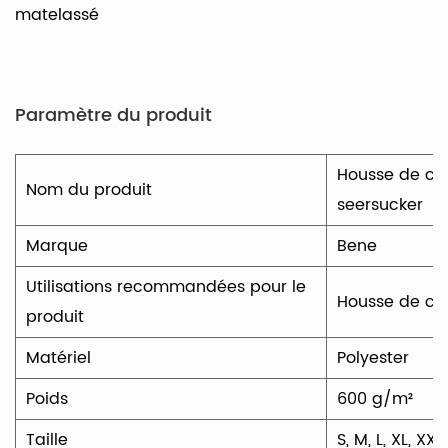
matelassé
vous cherchiez à protéger votre canapé ou
simplement à mettre à jour son look, notre
housse de canapé en polaire élastique en
Paramètre du produit
seersucker allie fonctionnalité, confort et style
dans un produit exceptionnel.
Housse de can
Nom du produit
seersucker
Marque
Bene
Utilisations recommandées pour le
‎Housse de c
produit
Matériel
‎Polyester
Poids
600 g/m²
Taille
S, M, L, XL, XXL