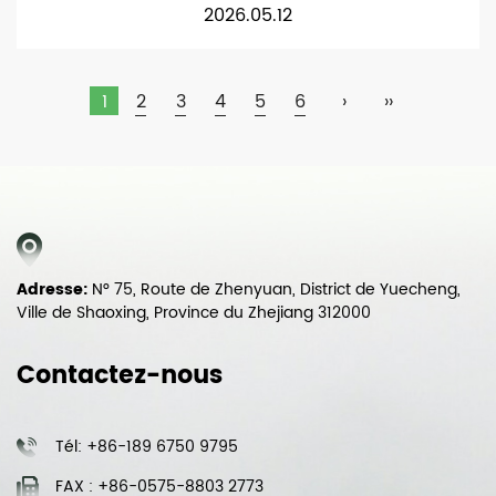
2026.05.12
1
2
3
4
5
6
›
››
Adresse:
N° 75, Route de Zhenyuan, District de Yuecheng,
Ville de Shaoxing, Province du Zhejiang 312000
Contactez-nous
Tél: +86-189 6750 9795
FAX : +86-0575-8803 2773