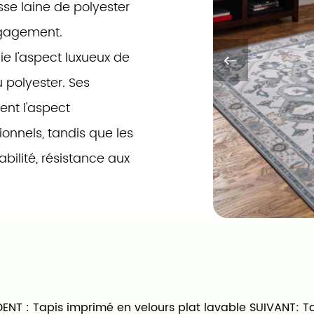
se laine de polyester
ngagement.
lie l'aspect luxueux de
 polyester. Ses
ent l'aspect
ionnels, tandis que les
abilité, résistance aux
ur les zones très
s, notre tapis en
gante et résistante
us de fabrication
ENT :
Tapis imprimé en velours plat lavable
SUIVANT:
‎T
e tapis répond à nos