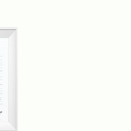
imple et plus efficace.
usines de tissage, de teinture/impression et
is, ce qui nous permet de contrôler toute la
conservant une bonne qualité et des délais
ipe de plus de 20 ingénieurs en tissus, nous
estre de nouveaux tissus de moquette en
u marché et pouvons également fournir des
 fonction des exigences de nos clients.
onviennent à divers scénarios, notamment
es salles de bains, les cuisines, les entrées et
ous sommes fiers de fournir des produits de
nt service client, et notre objectif est de
ux fabricants de tapis et moquettes en Chine