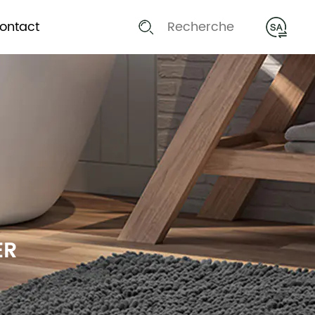
ontact
ER