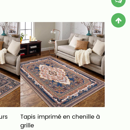
urs
Tapis imprimé en chenille à
Tapis Im
grille
Nylon