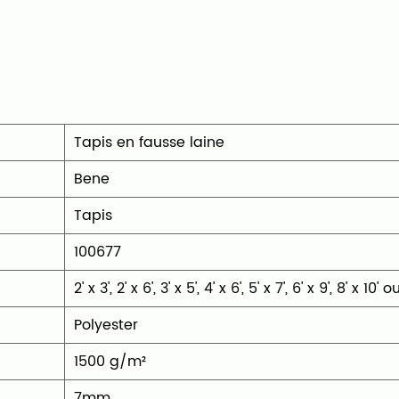
sign. Que vous
 animé, le tapis
r offre une solution
ticité. Explorez les
Tapis en fausse laine
ants et rehaussez vos
Bene
affiné.
‎Tapis
100677
‎2' x 3', 2' x 6', 3' x 5', 4' x 6', 5' x 7', 6' x 9', 8' x 
‎Polyester
1500 g/m²
7mm