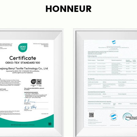
HONNEUR
production de tapis plus s
Bene possède ses propres 
de traitement de tapis fin
chaîne de production, en 
de livraison. Avec une équ
développons chaque trim
fonction des tendances d
services personnalisés en
Nos tapis et moquettes c
les salons, les chambres, l
sorties, et plus encore. N
haute qualité et un excelle
devenir l'un des principa
et même dans le monde.