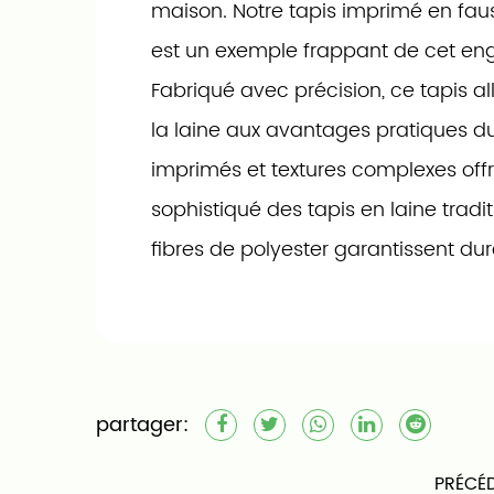
maison. Notre tapis imprimé en faus
est un exemple frappant de cet e
Fabriqué avec précision, ce tapis al
la laine aux avantages pratiques du
imprimés et textures complexes offr
sophistiqué des tapis en laine tradit
fibres de polyester garantissent dur
taches et entretien facile. Parfait po
fréquentées ou les coins confortable
fausse laine constitue une base élé
pour n'importe quel espace.
partager:
Nous sommes fiers de notre process
PRÉCÉD
méticuleux, qui garantit que chaqu