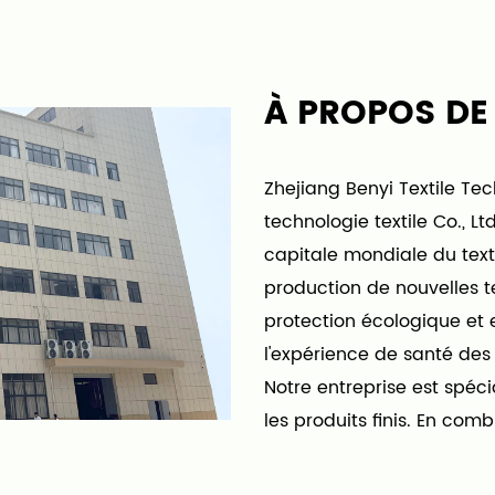
À PROPOS DE
Zhejiang Benyi Textile Te
technologie textile Co., L
capitale mondiale du texti
production de nouvelles te
protection écologique et
l'expérience de santé de
Notre entreprise est spécia
les produits finis. En comb
de production traditionne
élevés et une faible effica