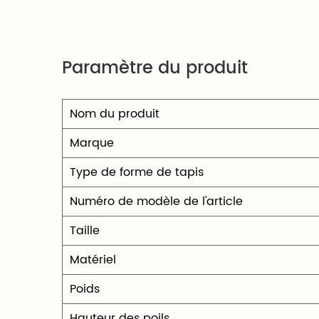
normes élevées de qualité et de de
équipiez un salon chic ou un bureau
Paramètre du produit
imprimé en fausse laine de polyeste
polyvalente qui allie élégance et pra
Nom du produit
possibilités avec nos designs innov
Marque
intérieurs avec une touche de luxe r
Type de forme de tapis
Numéro de modèle de l'article
Taille
Matériel
Poids
Hauteur des poils