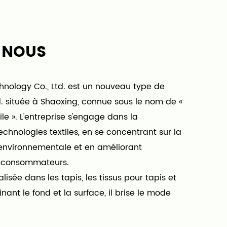
 NOUS
chnology Co., Ltd. est un nouveau type de
td. située à Shaoxing, connue sous le nom de «
le ». L'entreprise s'engage dans la
chnologies textiles, en se concentrant sur la
 environnementale et en améliorant
s consommateurs.
lisée dans les tapis, les tissus pour tapis et
inant le fond et la surface, il brise le mode
l caractérisé par des coûts de production
cité dans l'industrie du tapis, rendant la