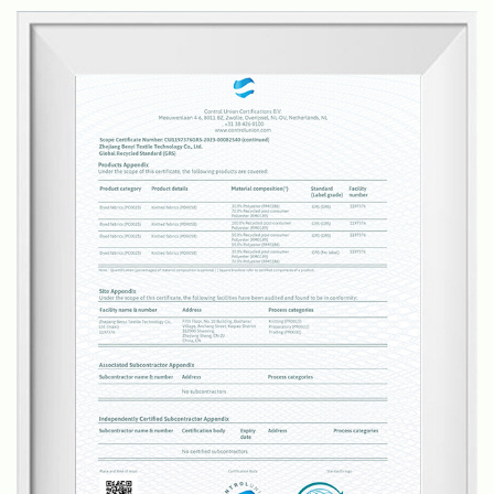
l'industrie du tapis, rendant la production de tapis
plus simple et plus efficace.
Bene possède ses propres usines de tissage, de
teinture/impression et de traitement de tapis finis,
ce qui nous permet de contrôler toute la chaîne de
production, en conservant une bonne qualité et des
délais de livraison. Avec une équipe de plus de 20
ingénieurs en tissus, nous développons chaque
trimestre de nouveaux tissus de moquette en
fonction des tendances du marché et pouvons
également fournir des services personnalisés en
fonction des exigences de nos clients.
Nos tapis et moquettes conviennent à divers
scénarios, notamment les salons, les chambres, les