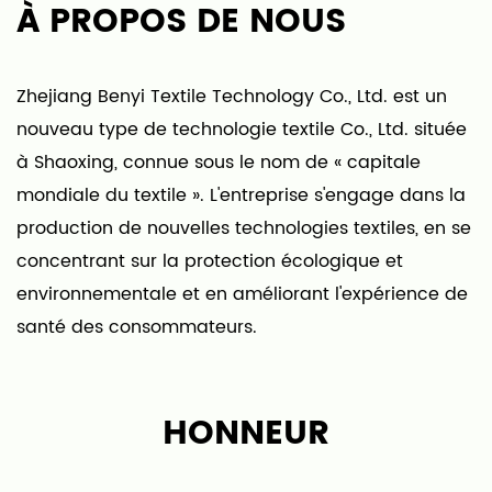
À PROPOS DE NOUS
Zhejiang Benyi Textile Technology Co., Ltd. est un
nouveau type de technologie textile Co., Ltd. située
à Shaoxing, connue sous le nom de « capitale
mondiale du textile ». L'entreprise s'engage dans la
production de nouvelles technologies textiles, en se
concentrant sur la protection écologique et
environnementale et en améliorant l'expérience de
santé des consommateurs.
Notre entreprise est spécialisée dans les tapis, les
tissus pour tapis et les produits finis. En combinant
HONNEUR
le fond et la surface, il brise le mode de production
traditionnel caractérisé par des coûts de
production élevés et une faible efficacité dans