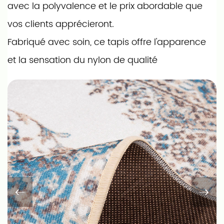
avec la polyvalence et le prix abordable que
vos clients apprécieront.
Fabriqué avec soin, ce tapis offre l'apparence
et la sensation du nylon de qualité
supérieure, mais à un prix plus accessible.
Notre technologie d'impression avancée
garantit des couleurs éclatantes et des
motifs complexes qui mettent en valeur
n'importe quel espace, tandis que les
matériaux robustes que nous utilisons
garantissent des performances durables et
un entretien facile.
Nous comprenons que chaque marque a sa