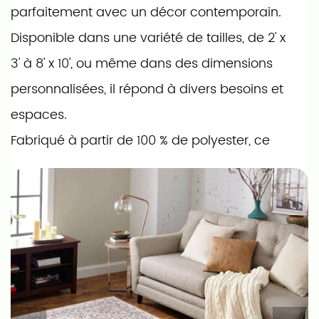
parfaitement avec un décor contemporain.
Disponible dans une variété de tailles, de 2' x
3' à 8' x 10', ou même dans des dimensions
personnalisées, il répond à divers besoins et
espaces.
Fabriqué à partir de 100 % de polyester, ce
tapis affiche un poids substantiel de 1 550
g/m², garantissant une durabilité et une
sensation luxueuse sous les pieds. Sa hauteur
de poil de 0 mm et sa construction arrière
collée, avec du TPR et du tissu en coton, le
rendent non seulement robuste mais