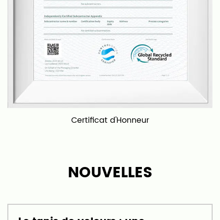
fonction des exigences de nos clients.
Nos tapis et moquettes conviennent à divers
scénarios, notamment les salons, les chambres, les
salles de bains, les cuisines, les entrées et sorties, et
plus encore. Nous sommes fiers de fournir des
produits de haute qualité et un excellent service
client, et notre objectif est de devenir l'un des
principaux fabricants de tapis et moquettes en
Certificat d'Honneur
Chine et même dans le monde.
NOUVELLES