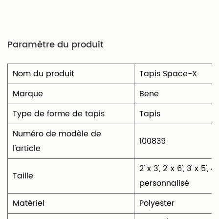
d'élégance à une salle à manger, le « tapis
imprimé Space-X à fils épais 100 %
Paramètre du produit
polyester » allie style, durabilité et facilité
d'entretien pour répondre à vos besoins.
Nom du produit
Tapis Space-X
Marque
Bene
Type de forme de tapis
‎Tapis
Numéro de modèle de
100839
l'article
‎2' x 3', 2' x 6', 3' x 5', 4
Taille
personnalisé
Matériel
‎Polyester