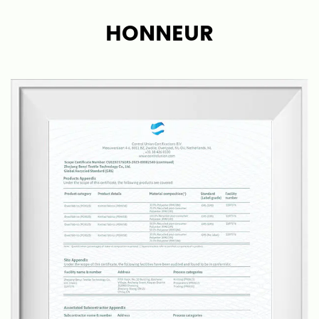
tissus pour tapis et les produits finis. En combinant
HONNEUR
le fond et la surface, il brise le mode de production
traditionnel caractérisé par des coûts de
production élevés et une faible efficacité dans
l'industrie du tapis, rendant la production de tapis
plus simple et plus efficace.
Bene possède ses propres usines de tissage, de
teinture/impression et de traitement de tapis finis,
ce qui nous permet de contrôler toute la chaîne de
production, en conservant une bonne qualité et des
délais de livraison. Avec une équipe de plus de 20
ingénieurs en tissus, nous développons chaque
trimestre de nouveaux tissus de moquette en
fonction des tendances du marché et pouvons
également fournir des services personnalisés en