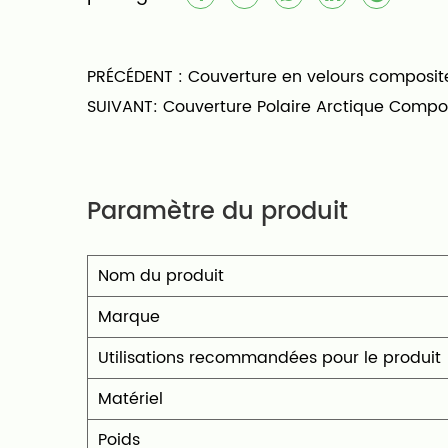
Adapté à tous les âges et à toutes l
tricoté et sa texture moelleuse app
PRÉCÉDENT :
Couverture en velours composite
d'élégance et de confort à n'impor
SUIVANT:
Couverture Polaire Arctique Composi
Paramètre du produit
Nom du produit
Marque
Utilisations recommandées pour le produit
Matériel
Poids