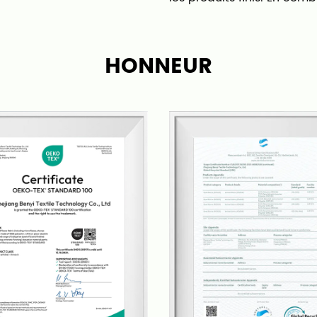
de production traditionne
élevés et une faible effica
HONNEUR
production de tapis plus s
Bene possède ses propres 
de traitement de tapis fin
chaîne de production, en 
de livraison. Avec une équ
développons chaque trim
fonction des tendances d
services personnalisés en
Nos tapis et moquettes c
les salons, les chambres, l
sorties, et plus encore. N
haute qualité et un excelle
devenir l'un des principa