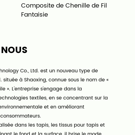
Composite de Chenille de Fil
de Doub
Fantaisie
Chenille 
 NOUS
chnology Co., Ltd. est un nouveau type de
td. située à Shaoxing, connue sous le nom de «
le ». L'entreprise s'engage dans la
chnologies textiles, en se concentrant sur la
 environnementale et en améliorant
s consommateurs.
lisée dans les tapis, les tissus pour tapis et
inant le fond et la surface, il brise le mode