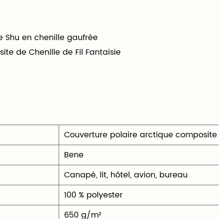
es saisons, son tissage
ortent une touche
 Shu en chenille gaufrée
te quel environnement.
te de Chenille de Fil Fantaisie
Couverture polaire arctique composite Ch
Bene
‎Canapé, lit, hôtel, avion, bureau
‎100 % polyester
650 g/m²