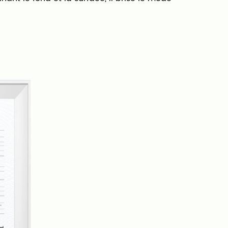
l caractérisé par des coûts de production
cité dans l'industrie du tapis, rendant la
imple et plus efficace.
usines de tissage, de teinture/impression et
is, ce qui nous permet de contrôler toute la
conservant une bonne qualité et des délais
ipe de plus de 20 ingénieurs en tissus, nous
estre de nouveaux tissus de moquette en
u marché et pouvons également fournir des
 fonction des exigences de nos clients.
onviennent à divers scénarios, notamment
es salles de bains, les cuisines, les entrées et
ous sommes fiers de fournir des produits de
nt service client, et notre objectif est de
ux fabricants de tapis et moquettes en Chine