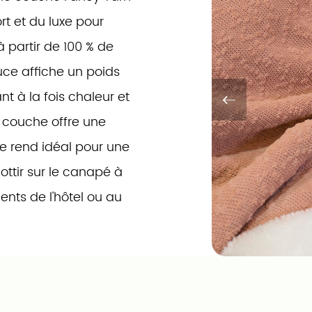
rt et du luxe pour
partir de 100 % de
uce affiche un poids
t à la fois chaleur et
e couche offre une
le rend idéal pour une
ottir sur le canapé à
ients de l'hôtel ou au
ses au bureau.
0", 60"x80", 90"x90" et
 couverture est facile à
ble en machine.