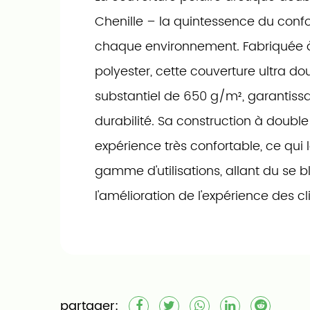
Chenille – la quintessence du confo
chaque environnement. Fabriquée à 
polyester, cette couverture ultra do
substantiel de 650 g/m², garantissan
durabilité. Sa construction à doubl
expérience très confortable, ce qui 
gamme d'utilisations, allant du se bl
l'amélioration de l'expérience des cl
confort pendant les vols et les pau
Disponible en plusieurs tailles (50"x6
90"x110") et en couleurs unies, cette
entretenir grâce à sa fonction lava
partager: