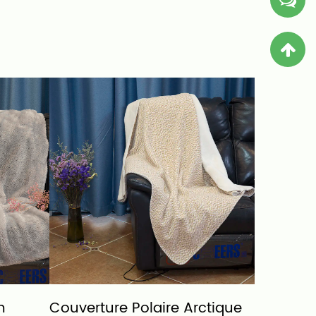
n
Couverture Polaire Arctique
Couvertu