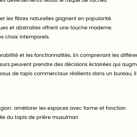
les déversements réduit le risque de taches.
t les fibres naturelles gagnent en popularité.
ues et abstraites offrent une touche moderne.
es choix intemporels.
durabilité et les fonctionnalités. En comprenant les diff
epteurs peuvent prendre des décisions éclairées qui augme
aux de tapis commerciaux résilients dans un bureau, il
région: améliorer les espaces avec forme et fonction
relle du tapis de prière musulman