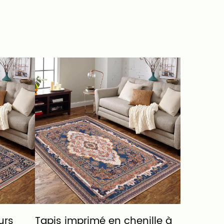
urs
Tapis imprimé en chenille à
Tapis Im