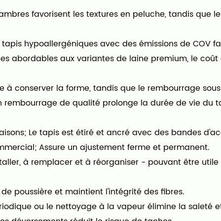
bres favorisent les textures en peluche, tandis que les 
des tapis hypoallergéniques avec des émissions de COV fai
ues abordables aux variantes de laine premium, le coût 
aide à conserver la forme, tandis que le rembourrage sous
s un rembourrage de qualité prolonge la durée de vie du 
isons; Le tapis est étiré et ancré avec des bandes d'ac
commercial; Assure un ajustement ferme et permanent.
staller, à remplacer et à réorganiser - pouvant être util
e poussière et maintient l'intégrité des fibres.
dique ou le nettoyage à la vapeur élimine la saleté et 