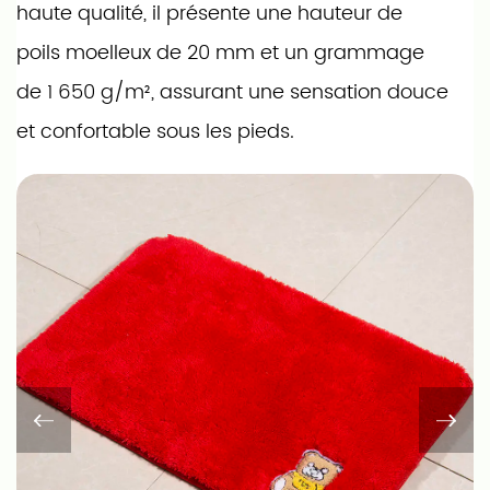
haute qualité, il présente une hauteur de
poils moelleux de 20 mm et un grammage
de 1 650 g/m², assurant une sensation douce
et confortable sous les pieds.
Le tapis présente un type de construction
collé pour une durabilité et des
performances durables. Son dos en tissu non
tissé, équipé de points antidérapants, offre
une adhérence sûre sur diverses surfaces, ce
qui en fait un choix sûr pour les zones à fort
trafic. Le « Tapis de bain en velours brillant »
est conçu pour une utilisation en intérieur et
offre un entretien facile avec un lavage en