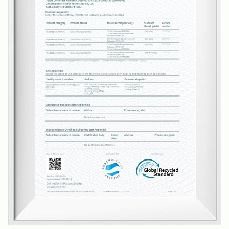
ce qui nous permet de contrôler toute la chaîne de
production, en conservant une bonne qualité et des
délais de livraison. Avec une équipe de plus de 20
ingénieurs en tissus, nous développons chaque
trimestre de nouveaux tissus de moquette en
fonction des tendances du marché et pouvons
également fournir des services personnalisés en
fonction des exigences de nos clients.
Nos tapis et moquettes conviennent à divers
scénarios, notamment les salons, les chambres, les
salles de bains, les cuisines, les entrées et sorties, et
plus encore. Nous sommes fiers de fournir des
produits de haute qualité et un excellent service
client, et notre objectif est de devenir l'un des
principaux fabricants de tapis et moquettes en