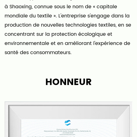
à Shaoxing, connue sous le nom de « capitale
mondiale du textile ». L'entreprise s'engage dans la
production de nouvelles technologies textiles, en se
concentrant sur la protection écologique et
environnementale et en améliorant l'expérience de
santé des consommateurs.
Notre entreprise est spécialisée dans les tapis, les
tissus pour tapis et les produits finis. En combinant
HONNEUR
le fond et la surface, il brise le mode de production
traditionnel caractérisé par des coûts de
production élevés et une faible efficacité dans
l'industrie du tapis, rendant la production de tapis
plus simple et plus efficace.
Bene possède ses propres usines de tissage, de
teinture/impression et de traitement de tapis finis,